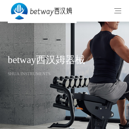
betway西汉姆器械
SHUA INSTRUMENTS