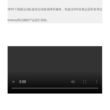
球99个国家运动队提供过训练保障和服务，有超过600名奥运冠军使用过
betway西汉姆的产品进行训练。