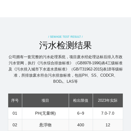
爱心助残行动！betway西汉姆捐赠康复健身器材 助力实现“健康梦”
/ SEWAGE TEST RESULT /
污水检测结果
公司拥有一套完整的污水处理系统，项目废水经处理达标后排入市政
污水管网，执行《污水综合排放标准》（GB8978-1996)表4三级标准
及《污水排入城市下水道水质标准》（GB/T31962-2015)表1B等级标
准，所排放废水符合污水排放标准，包括PH、SS、CODCR、
BOD₅、LAS等
序号
项目
检出限值
2023年实际
01
PH(无量纲)
6~9
7.0-7.0
02
悬浮物
400
12