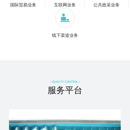
国际贸易业务
互联网业务
公共政采业务
线下渠道业务
/ QUALITY CONTROL /
服务平台