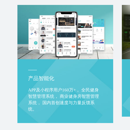
产品智能化
APP及小程序用户160万+， 全民健身
智慧管理系统， 商业健身房智慧管理
系统， 国内首创速度与力量反馈系
统。