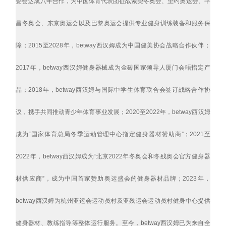
委会达成八年合作，为中国体育代表团征战索契冬奥会、里约奥运会、平
昌冬奥会、东京奥运会以及巴黎奥运会提供专业健身训练装备和服务保
障；2015至2028年，betway西汉姆成为中国健美协会战略合作伙伴；
2017年，betway西汉姆健身器械成为金砖国家领导人厦门会晤指定产
品；2018年，betway西汉姆与国际中学生体育联合会签订战略合作协
议，携手共同推动青少年体育事业发展；2020至2022年，betway西汉姆
成为“国家体育总局冬季运动管理中心指定健身器材赞助商”；2021至
2022年，betway西汉姆成为“北京2022年冬奥会和冬残奥会官方健身器
材供应商”，成为中国首家赞助奥运盛会的健身器材品牌；2023年，
betway西汉姆为杭州亚运会运动员村及亚残运会运动员村健身中心提供
健身器材、教练指导等整体运行服务。至今，betway西汉姆已为来自全