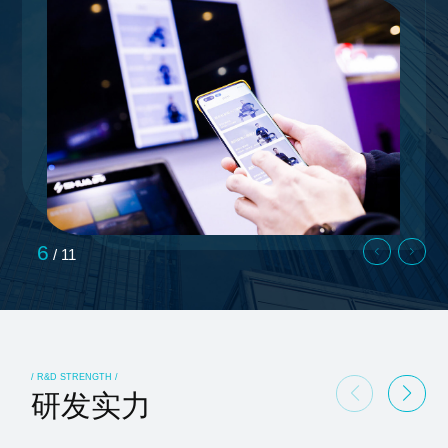
6
/
11
/ R&D STRENGTH /
研发实力