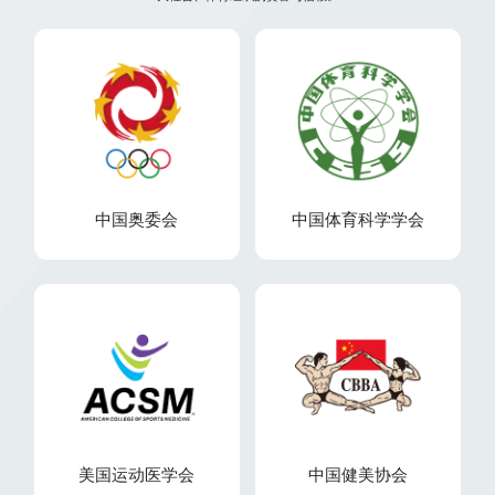
中国奥委会
中国体育科学学会
美国运动医学会
中国健美协会