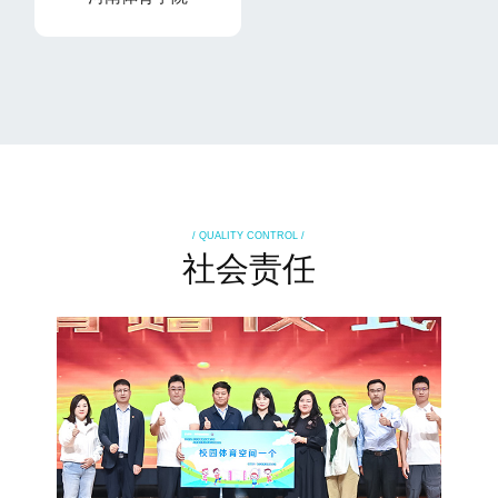
/ QUALITY CONTROL /
社会责任