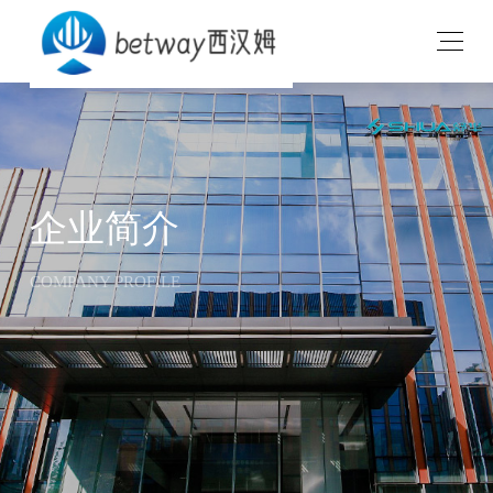
企业简介
COMPANY PROFILE