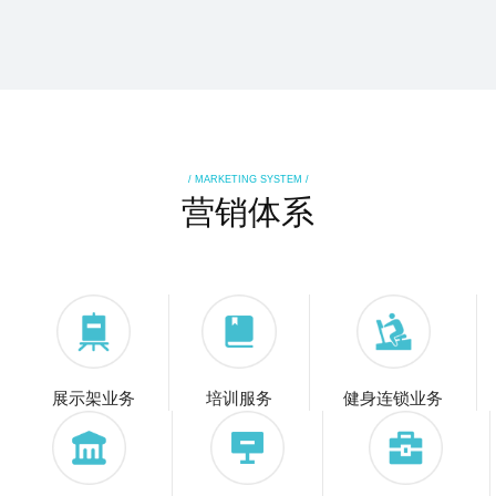
/ MARKETING SYSTEM /
营销体系
展示架业务
培训服务
健身连锁业务