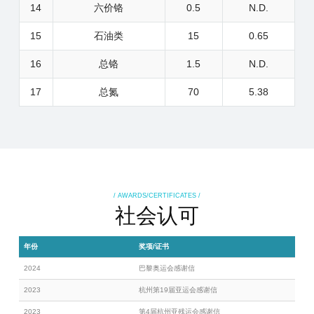
14
六价铬
0.5
N.D.
15
石油类
15
0.65
16
总铬
1.5
N.D.
17
总氮
70
5.38
/ AWARDS/CERTIFICATES /
社会认可
年份
奖项/证书
2024
巴黎奥运会感谢信
2023
杭州第19届亚运会感谢信
2023
第4届杭州亚残运会感谢信