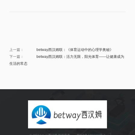
上一篇：
betway西汉姆联：《体育运动中的心理学奥秘》
下一篇：
betway西汉姆联：活力无限，阳光体育——让健康成为
生活的常态