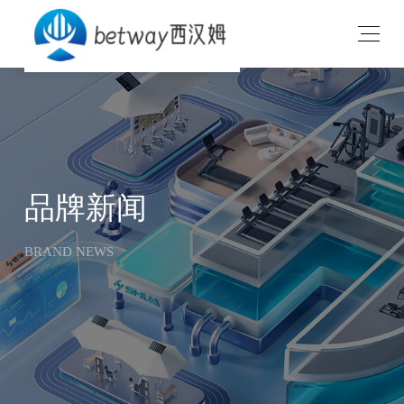
v
品牌新闻
BRAND NEWS