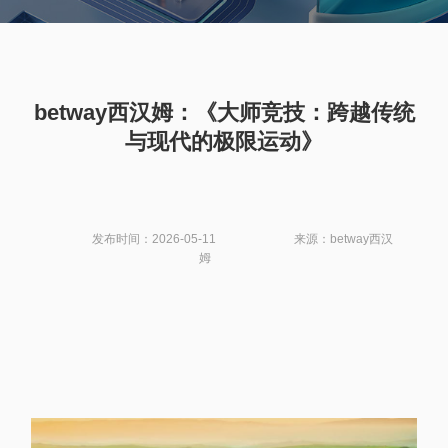
betway西汉姆：《大师竞技：跨越传统
与现代的极限运动》
发布时间：2026-05-11
来源：betway西汉
姆