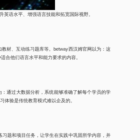
升英语水平、增强语言技能和拓宽国际视野。
材、互动练习题库等。betway西汉姆官网以为：这
种适合他们语言水平和能力要求的内容。
网以为：通过大数据分析，系统能够准确了解每个学员的学
的学习体验是传统教育模式难以企及的。
的练习题和项目任务，让学生在实践中巩固所学内容，并