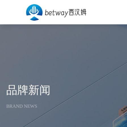
v
品牌新闻
BRAND NEWS