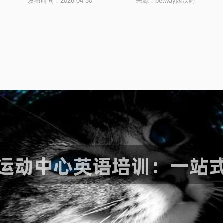
发布时间：2026-04-30
来源：betway西汉姆