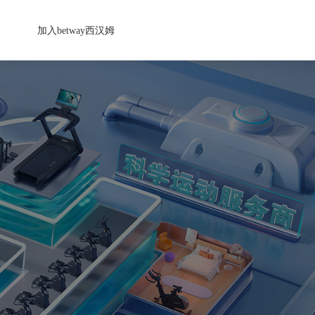
加入betway西汉姆