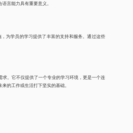
合语言能力具有重要意义。
设施，为学员的学习提供了丰富的支持和服务。通过这些
需求。它不仅提供了一个专业的学习环境，更是一个连
未来的工作或生活打下坚实的基础。