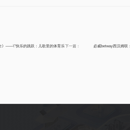
大全》——\"快乐的跳跃：儿歌里的体育乐
下一篇：
必威betway西汉